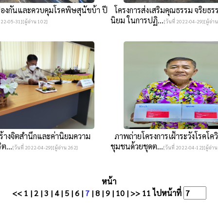
องกันและควบคุมโรคพิษสุนัขบ้า ปี
โครงการส่งเสริมคุณธรรม จริยธร
นิยม ในการปฏิ...
2022-05-31][ผู้อ่าน 102]
[วันที่ 2022-04-29][ผู้อ่า
้างจิตสำนึกและค่านิยมความ
ภาพถ่ายโครงการเฝ้าระวังโรคโคว
ิต...
ชุมชนด้วยชุดต...
[วันที่ 2022-04-29][ผู้อ่าน 262]
[วันที่ 2022-04-12][ผู้อ่า
หน้า
<<
1
|
2
|
3
|
4
|
5
|
6
|
7
|
8
|
9
|
10
|
>>
11
ไปหน้าที่