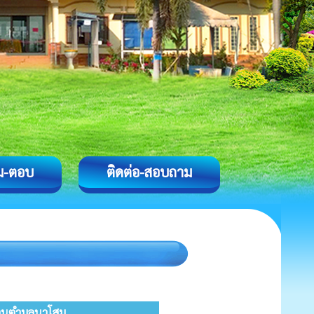
ม-ตอบ
ติดต่อ-สอบถาม
่วนตำบลนาโสม