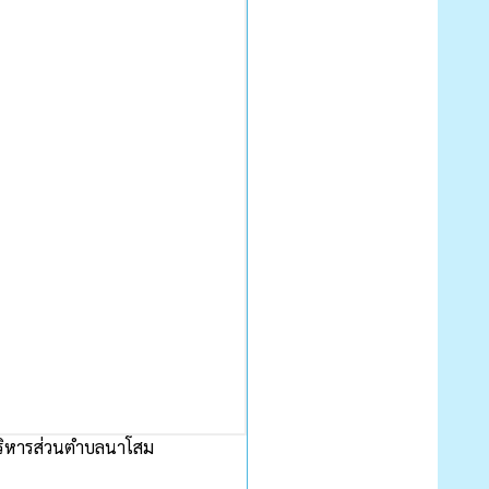
ิหารส่วนตำบลนาโสม